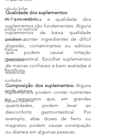
cálculo biliar
Qualidade dos suplementos:
pedra na vesicula
A procedência e qualidade dos 
suplementos são fundamentais. Alguns 
pedra na vesícula
suplementos de baixa qualidade 
podem conter ingredientes de difícil 
coronavírus
digestão, contaminantes ou aditivos 
Páscoa
que podem causar irritação 
gastrointestinal. Escolher suplementos 
Chocolate
de marcas confiáveis e bem avaliadas é 
Benefícios
essencial.
cuidados
Composição dos suplementos:
 Alguns 
saúde gástrica
suplementos podem conter nutrientes 
ou compostos que, em grandes 
Bypass Gástrico
quantidades, podem levar ao 
desconforto gastrointestinal. Por 
exemplo, altas doses de ferro ou 
magnésio podem causar constipação 
ou diarreia em algumas pessoas.