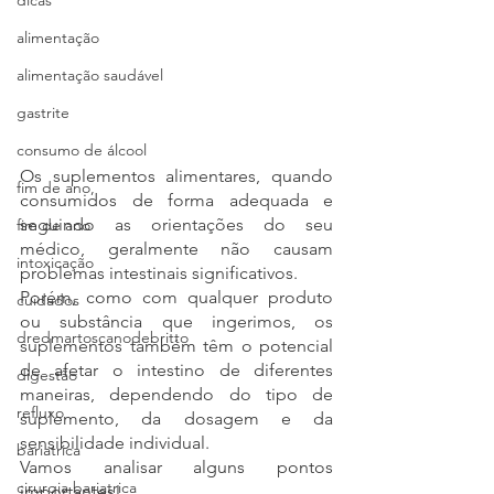
dicas
alimentação
alimentação saudável
gastrite
consumo de álcool
Os suplementos alimentares, quando 
fim de ano,
consumidos de forma adequada e 
seguindo as orientações do seu 
fim de ano
médico, geralmente não causam 
intoxicação
problemas intestinais significativos. 
Porém, como com qualquer produto 
cuidados
ou substância que ingerimos, os 
dredmartoscanodebritto
suplementos também têm o potencial 
de afetar o intestino de diferentes 
digestão
maneiras, dependendo do tipo de 
refluxo
suplemento, da dosagem e da 
sensibilidade individual.
bariatrica
Vamos analisar alguns pontos 
cirurgia bariatrica
importantes!