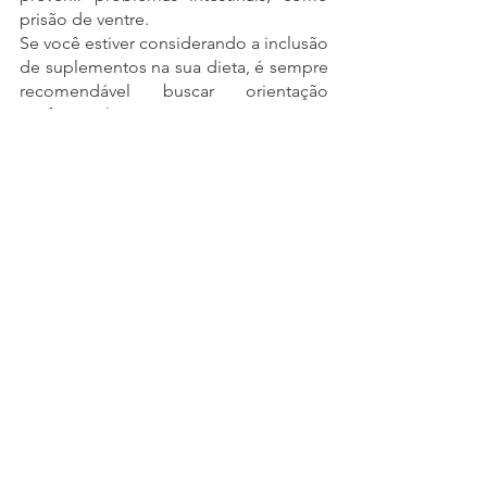
prisão de ventre.
Se você estiver considerando a inclusão 
de suplementos na sua dieta, é sempre 
recomendável buscar orientação 
profissional para garantir que seja 
seguro e adequado às suas 
necessidades.
Ver tudo
Posts recentes