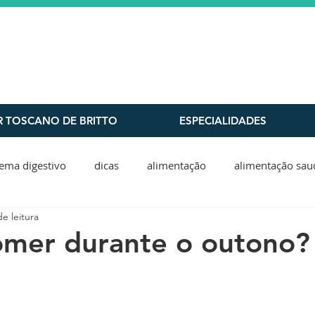
R TOSCANO DE BRITTO
ESPECIALIDADES
tema digestivo
dicas
alimentação
alimentação sau
e leitura
ano,
fim de ano
intoxicação
cuidados
dredma
omer durante o outono?
rica
cirurgia bariatrica
cálculo biliar
pedra na vesi