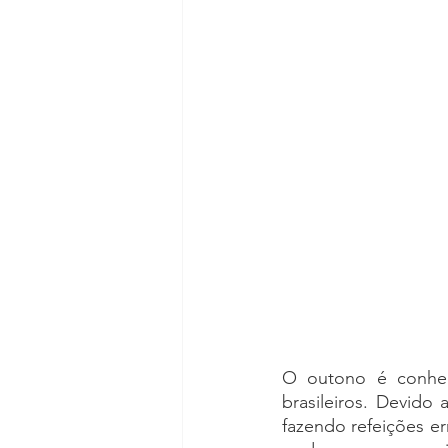
pedra na vesícula
coronaví
Bypass Gástrico
O outono é conheci
brasileiros. Devido
fazendo refeições er