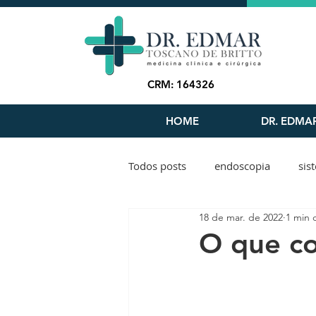
CRM: 164326
HOME
DR. EDMA
Todos posts
endoscopia
sis
18 de mar. de 2022
1 min d
consumo de álcool
fim de 
O que c
digestão
refluxo
bariat