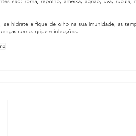
tes são: romã, repolho, ameixa, agrião, uva, rúcula, m
 se hidrate e fique de olho na sua imunidade, as tempe
oenças como: gripe e infecções.
ono