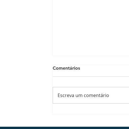
Comentários
Escreva um comentário
Quem tem refluxo pode
fazer bariátrica? Entenda o
que precisa ser avaliado