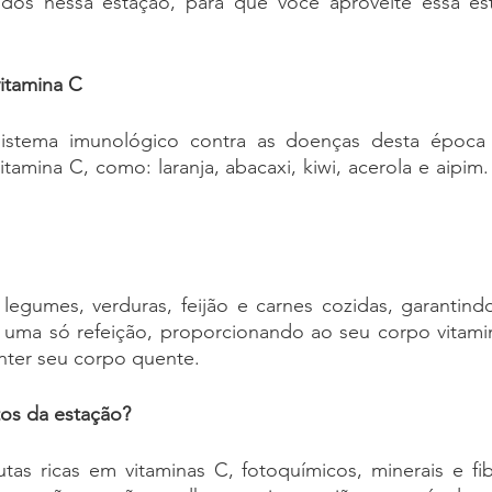
os nessa estação, para que você aproveite essa est
itamina C  
istema imunológico contra as doenças desta época fr
itamina C, como: laranja, abacaxi, kiwi, acerola e aipim
legumes, verduras, feijão e carnes cozidas, garantindo
m uma só refeição, proporcionando ao seu corpo vitamin
nter seu corpo quente.
tos da estação?
as ricas em vitaminas C, fotoquímicos, minerais e fibr