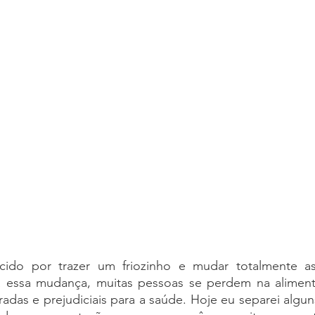
rus
Páscoa
Chocolate
Benefícios
cuidados
do por trazer um friozinho e mudar totalmente as 
 a essa mudança, muitas pessoas se perdem na alimen
radas e prejudiciais para a saúde. Hoje eu separei algun