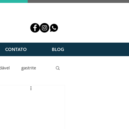
CONTATO
BLOG
dável
gastrite
rtoscanodebritto
cula