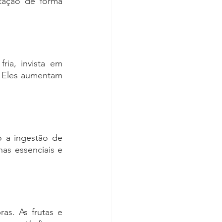
ação de forma 
ia, invista em 
. Eles aumentam 
 a ingestão de 
as essenciais e 
as. As frutas e 