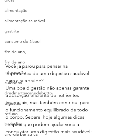
dicas
alimentação
alimentação saudável
gastrite
consumo de álcool
fim de ano,
fim de ano
Você já parou para pensar na 
intoxicação
importância de uma digestão saudável 
para a sua saúde? 
cuidados
Uma boa digestão não apenas garante 
dredmartoscanodebritto
a absorção eficiente de nutrientes 
essenciais, mas também contribui para 
digestão
o funcionamento equilibrado de todo 
refluxo
o corpo. Separei hoje algumas dicas 
bariatrica
simples que podem ajudar você a 
conquistar uma digestão mais saudável:
cirurgia bariatrica