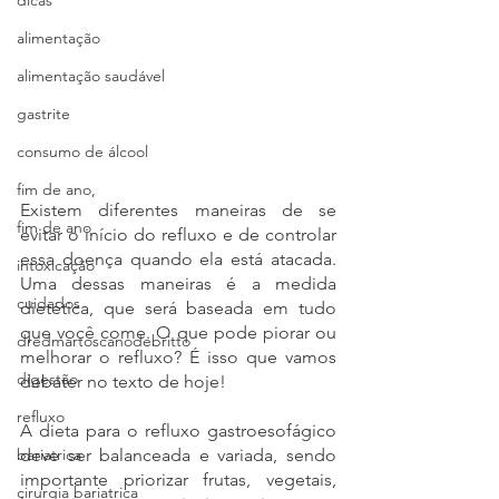
dicas
alimentação
alimentação saudável
gastrite
consumo de álcool
fim de ano,
Existem diferentes maneiras de se 
fim de ano
evitar o início do refluxo e de controlar 
essa doença quando ela está atacada. 
intoxicação
Uma dessas maneiras é a medida 
cuidados
dietética, que será baseada em tudo 
que você come. O que pode piorar ou 
dredmartoscanodebritto
melhorar o refluxo? É isso que vamos 
digestão
debater no texto de hoje!
refluxo
A dieta para o refluxo gastroesofágico 
deve ser balanceada e variada, sendo 
bariatrica
importante priorizar frutas, vegetais, 
cirurgia bariatrica