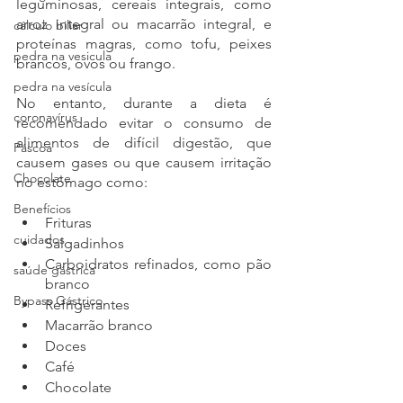
leguminosas, cereais integrais, como 
arroz integral ou macarrão integral, e 
cálculo biliar
proteínas magras, como tofu, peixes 
pedra na vesicula
brancos, ovos ou frango.
pedra na vesícula
No entanto, durante a dieta é 
coronavírus
recomendado evitar o consumo de 
alimentos de difícil digestão, que 
Páscoa
causem gases ou que causem irritação 
Chocolate
no estômago como:
Benefícios
Frituras 
cuidados
Salgadinhos 
Carboidratos refinados, como pão 
saúde gástrica
branco
Bypass Gástrico
Refrigerantes
Macarrão branco 
Doces
Café
Chocolate