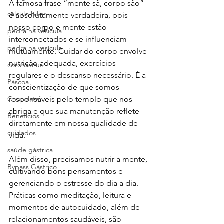
A famosa frase “mente sã, corpo são” 
cálculo biliar
é absolutamente verdadeira, pois 
nosso corpo e mente estão 
pedra na vesicula
interconectados e se influenciam 
pedra na vesícula
mutuamente. Cuidar do corpo envolve 
nutrição adequada, exercícios 
coronavírus
regulares e o descanso necessário. É a 
Páscoa
conscientização de que somos 
Chocolate
responsáveis pelo templo que nos 
abriga e que sua manutenção reflete 
Benefícios
diretamente em nossa qualidade de 
cuidados
vida.
saúde gástrica
Além disso, precisamos nutrir a mente, 
Bypass Gástrico
cultivando bons pensamentos e 
gerenciando o estresse do dia a dia. 
Práticas como meditação, leitura e 
momentos de autocuidado, além de 
relacionamentos saudáveis, são 