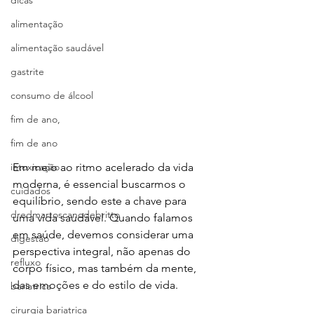
dicas
alimentação
alimentação saudável
gastrite
consumo de álcool
fim de ano,
fim de ano
intoxicação
Em meio ao ritmo acelerado da vida 
moderna, é essencial buscarmos o 
cuidados
equilíbrio, sendo este a chave para 
dredmartoscanodebritto
uma vida saudável. Quando falamos 
em saúde, devemos considerar uma 
digestão
perspectiva integral, não apenas do 
refluxo
corpo físico, mas também da mente, 
das emoções e do estilo de vida.
bariatrica
cirurgia bariatrica