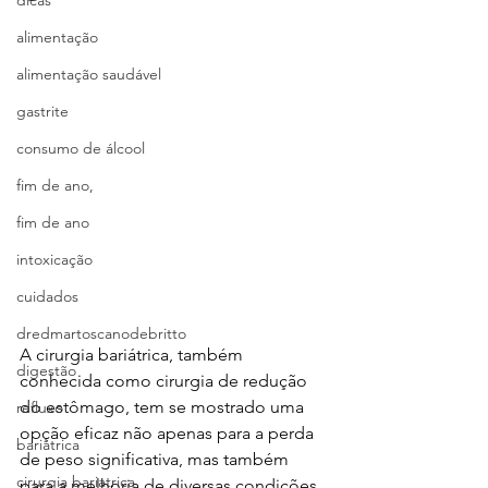
dicas
alimentação
alimentação saudável
gastrite
consumo de álcool
fim de ano,
fim de ano
intoxicação
cuidados
dredmartoscanodebritto
A cirurgia bariátrica, também 
digestão
conhecida como cirurgia de redução 
do estômago, tem se mostrado uma 
refluxo
opção eficaz não apenas para a perda 
bariatrica
de peso significativa, mas também 
cirurgia bariatrica
para a melhoria de diversas condições 