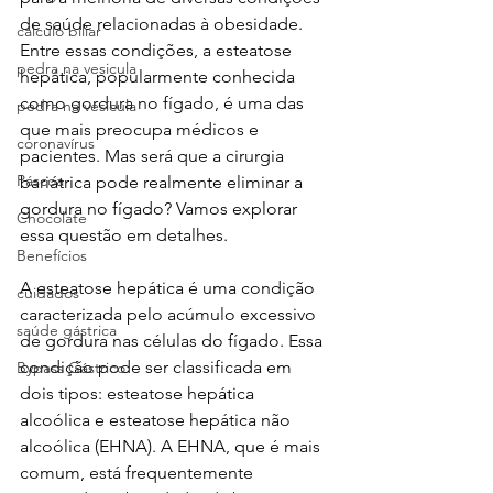
de saúde relacionadas à obesidade. 
cálculo biliar
Entre essas condições, a esteatose 
pedra na vesicula
hepática, popularmente conhecida 
como gordura no fígado, é uma das 
pedra na vesícula
que mais preocupa médicos e 
coronavírus
pacientes. Mas será que a cirurgia 
Páscoa
bariátrica pode realmente eliminar a 
gordura no fígado? Vamos explorar 
Chocolate
essa questão em detalhes.
Benefícios
A esteatose hepática é uma condição 
cuidados
caracterizada pelo acúmulo excessivo 
saúde gástrica
de gordura nas células do fígado. Essa 
condição pode ser classificada em 
Bypass Gástrico
dois tipos: esteatose hepática 
alcoólica e esteatose hepática não 
alcoólica (EHNA). A EHNA, que é mais 
comum, está frequentemente 