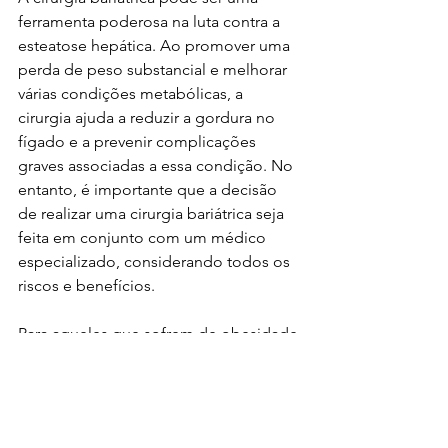
ferramenta poderosa na luta contra a 
esteatose hepática. Ao promover uma 
perda de peso substancial e melhorar 
várias condições metabólicas, a 
cirurgia ajuda a reduzir a gordura no 
fígado e a prevenir complicações 
graves associadas a essa condição. No 
entanto, é importante que a decisão 
de realizar uma cirurgia bariátrica seja 
feita em conjunto com um médico 
especializado, considerando todos os 
riscos e benefícios.
Para aqueles que sofrem de obesidade 
e esteatose hepática, a cirurgia 
bariátrica pode representar uma 
esperança significativa para uma vida 
mais saudável e com melhor qualidade.