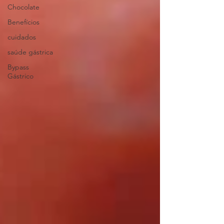
Chocolate
Benefícios
cuidados
saúde gástrica
Bypass
Gástrico