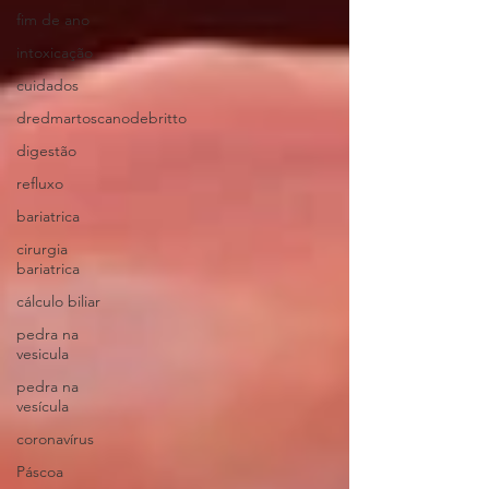
fim de ano
intoxicação
cuidados
dredmartoscanodebritto
digestão
refluxo
bariatrica
cirurgia
bariatrica
cálculo biliar
pedra na
vesicula
pedra na
vesícula
coronavírus
Páscoa