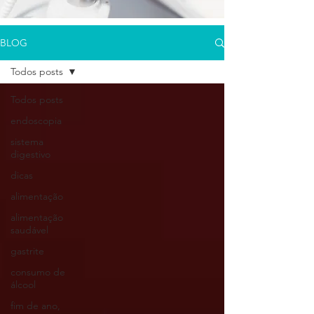
BLOG
Todos posts
Todos posts
endoscopia
sistema
digestivo
dicas
alimentação
alimentação
saudável
gastrite
consumo de
álcool
fim de ano,