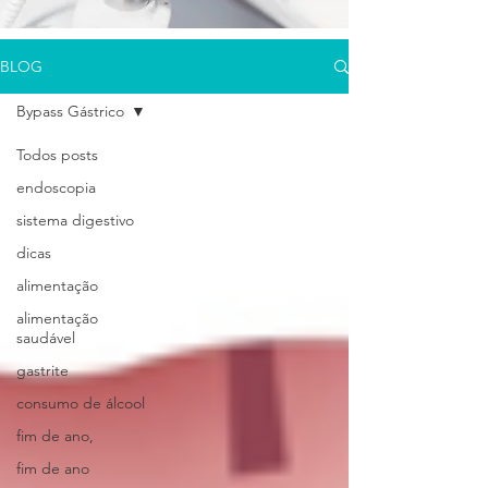
BLOG
Bypass Gástrico
Todos posts
endoscopia
sistema digestivo
dicas
alimentação
alimentação
saudável
gastrite
consumo de álcool
fim de ano,
fim de ano