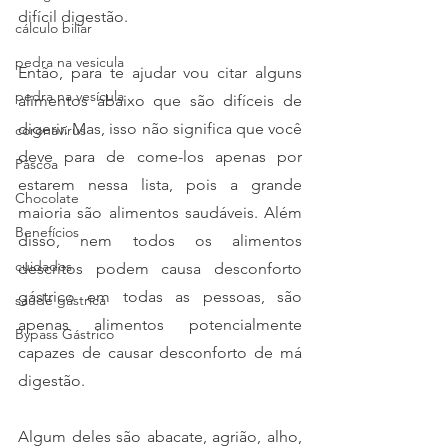
difícil digestão.
cálculo biliar
pedra na vesicula
Então, para te ajudar vou citar alguns 
pedra na vesícula
alimentos abaixo que são difíceis de 
digerir. Mas, isso não significa que você 
coronavírus
deve para de come-los apenas por 
Páscoa
estarem nessa lista, pois a grande 
Chocolate
maioria são alimentos saudáveis. Além 
Benefícios
disso, nem todos os alimentos 
cuidados
descritos podem causa desconforto 
gástrico em todas as pessoas, são 
saúde gástrica
apenas alimentos potencialmente 
Bypass Gástrico
capazes de causar desconforto de má 
digestão.
Algum deles são abacate, agrião, alho, 