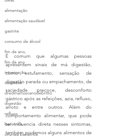
dicas
alimentação
alimentação saudável
gastrite
consumo de álcool
fim de ano,
É comum que algumas pessoas 
fim de ano
apresentem sinais de má digestão, 
intoxicação
como estufamento, sensação de 
digestão parada ou empachamento, de 
cuidados
saciedade precoce, desconforto 
dredmartoscanodebritto
gástrico após as refeições, azia, refluxo, 
digestão
arroto e entre outros. Além do 
refluxo
comportamento alimentar, que pode 
bariatrica
ter influencia direta nesses sintomas, 
também podemos alguns alimentos de 
cirurgia bariatrica