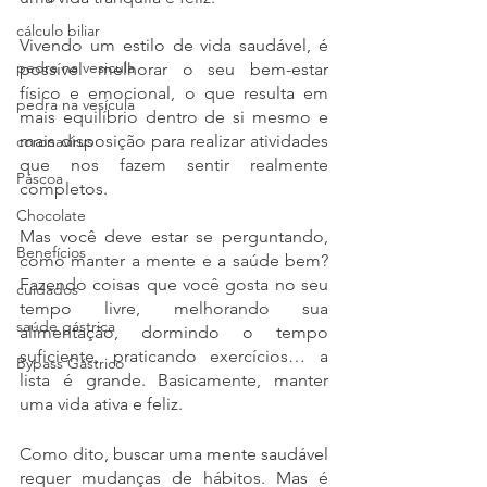
cálculo biliar
Vivendo um estilo de vida saudável, é 
pedra na vesicula
possível melhorar o seu bem-estar 
físico e emocional, o que resulta em 
pedra na vesícula
mais equilíbrio dentro de si mesmo e 
mais disposição para realizar atividades 
coronavírus
que nos fazem sentir realmente 
Páscoa
completos.
Chocolate
Mas você deve estar se perguntando, 
Benefícios
como manter a mente e a saúde bem? 
Fazendo coisas que você gosta no seu 
cuidados
tempo livre, melhorando sua 
saúde gástrica
alimentação, dormindo o tempo 
suficiente, praticando exercícios… a 
Bypass Gástrico
lista é grande. Basicamente, manter 
uma vida ativa e feliz.
Como dito, buscar uma mente saudável 
requer mudanças de hábitos. Mas é 