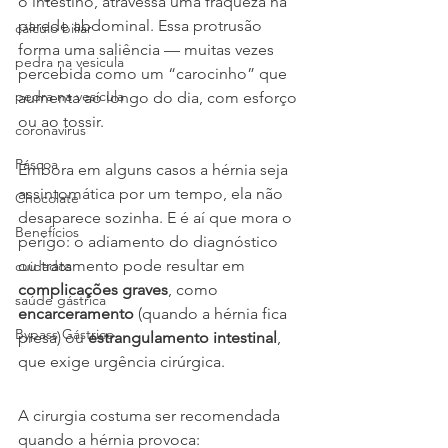
o intestino, atravessa uma fraqueza na 
parede abdominal. Essa protrusão 
cálculo biliar
forma uma saliência — muitas vezes 
pedra na vesicula
percebida como um “carocinho” que 
pedra na vesícula
aumenta ao longo do dia, com esforço 
ou ao tossir.
coronavírus
Páscoa
Embora em alguns casos a hérnia seja 
assintomática por um tempo, ela não 
Chocolate
desaparece sozinha. E é aí que mora o 
Benefícios
perigo: o adiamento do diagnóstico 
ou tratamento pode resultar em 
cuidados
complicações graves
, como 
saúde gástrica
encarceramento
 (quando a hérnia fica 
Bypass Gástrico
presa) ou 
estrangulamento intestinal
, 
que exige urgência cirúrgica.
A cirurgia costuma ser recomendada 
quando a hérnia provoca: