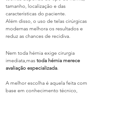
tamanho, localização e das 
características do paciente.
Além disso, o uso de telas cirúrgicas 
modernas melhora os resultados e 
reduz as chances de recidiva.
Nem toda hérnia exige cirurgia 
imediata,mas 
toda hérnia merece 
avaliação especializada
.
A melhor escolha é aquela feita com 
base em conhecimento técnico, 
experiência médica e, claro, diálogo 
com o paciente.
Se você notou uma saliência 
abdominal que aumenta com esforço, 
causa desconforto ou simplesmente 
tem dúvidas, 
não espere agravar
. A 