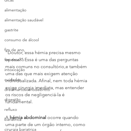
dicas
alimentação
alimentação saudável
gastrite
consumo de álcool
fim de ano,
“Doutor, essa hérnia precisa mesmo 
operar?” Essa é uma das perguntas 
fim de ano
mais comuns no consultório,e também 
intoxicação
uma das que mais exigem atenção 
cuidados
individualizada. Afinal, nem toda hérnia 
exige cirurgia imediata, mas entender 
dredmartoscanodebritto
os riscos de negligenciá-la é 
digestão
fundamental.
refluxo
A 
hérnia abdominal
 ocorre quando 
bariatrica
uma parte de um órgão interno, como 
cirurgia bariatrica